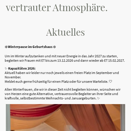
vertrauter Atmosphäre.
Aktuelles
❄️
Winterpause im Geburtshaus
❄️
Um im Winter aufzutanken und mit neuer Energie in das Jahr 2027 zu starten,
begleiten wir Frauen mit ET bis zum 13.12.2026 und dann wieder ab ET 15.02.2027.
✨
Kapazitäten 2026:
Aktuell haben wir leider nur noch jeweils einen freien Platz im September und
November.
Meldet euch gerne frühzeitig für einen Platz oder für unsere Warteliste. 🤍
Allen Winterfrauen, die wir in dieser Zeit nicht begleiten können, wünschen wir
von Herzen eine gute Alternative, vertrauensvolle Begleiter an ihrer Seite und
kraftvolle, selbstbestimmte Weihnachts- und Januargeburten. ✨