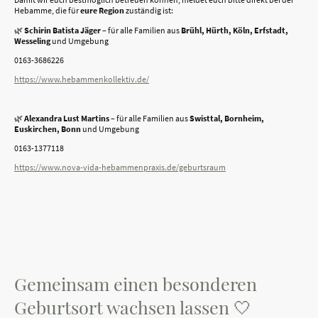
Hebamme, die für
eure Region
zuständig ist:
🌿
Schirin Batista Jäger
– für alle Familien aus
Brühl, Hürth, Köln, Erfstadt,
Wesseling
und Umgebung
0163-3686226
https://www.hebammenkollektiv.de/
🌿
Alexandra Lust Martins
– für alle Familien aus
Swisttal, Bornheim,
Euskirchen, Bonn
und Umgebung
0163-1377118
https://www.nova-vida-hebammenpraxis.de/geburtsraum
Gemeinsam einen besonderen
Geburtsort wachsen lassen 🤍