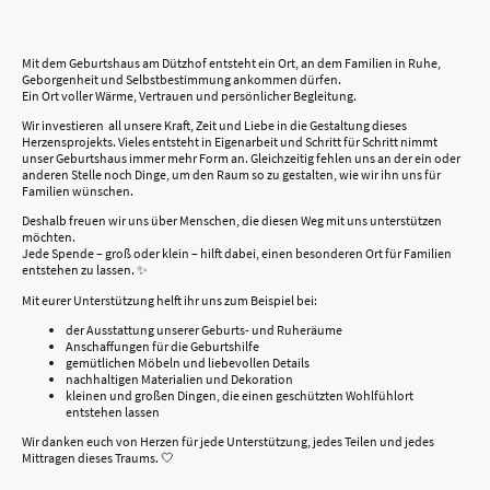
Mit dem Geburtshaus am Dützhof entsteht ein Ort, an dem Familien in Ruhe,
Geborgenheit und Selbstbestimmung ankommen dürfen.
Ein Ort voller Wärme, Vertrauen und persönlicher Begleitung.
Wir investieren all unsere Kraft, Zeit und Liebe in die Gestaltung dieses
Herzensprojekts. Vieles entsteht in Eigenarbeit und Schritt für Schritt nimmt
unser Geburtshaus immer mehr Form an. Gleichzeitig fehlen uns an der ein oder
anderen Stelle noch Dinge, um den Raum so zu gestalten, wie wir ihn uns für
Familien wünschen.
Deshalb freuen wir uns über Menschen, die diesen Weg mit uns unterstützen
möchten.
Jede Spende – groß oder klein – hilft dabei, einen besonderen Ort für Familien
entstehen zu lassen. ✨
Mit eurer Unterstützung helft ihr uns zum Beispiel bei:
der Ausstattung unserer Geburts- und Ruheräume
Anschaffungen für die Geburtshilfe
gemütlichen Möbeln und liebevollen Details
nachhaltigen Materialien und Dekoration
kleinen und großen Dingen, die einen geschützten Wohlfühlort
entstehen lassen
Wir danken euch von Herzen für jede Unterstützung, jedes Teilen und jedes
Mittragen dieses Traums. 🤍