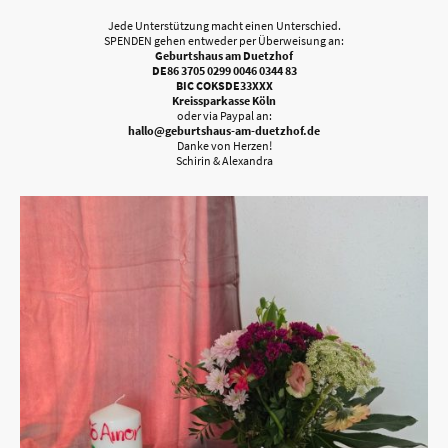
Jede Unterstützung macht einen Unterschied.
SPENDEN gehen entweder per Überweisung an:
Geburtshaus am Duetzhof
DE86 3705 0299 0046 0344 83
BIC COKSDE33XXX
Kreissparkasse Köln
oder via Paypal an:
hallo@geburtshaus-am-duetzhof.de
Danke von Herzen!
Schirin & Alexandra