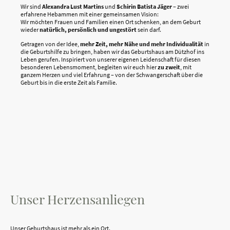
Wir sind
Alexandra Lust Martins
und
Schirin Batista Jäger
– zwei
erfahrene Hebammen mit einer gemeinsamen Vision:
Wir möchten Frauen und Familien einen Ort schenken, an dem Geburt
wieder
natürlich, persönlich und ungestört
sein darf.
Getragen von der Idee,
mehr Zeit, mehr Nähe und mehr Individualität
in
die Geburtshilfe zu bringen, haben wir das Geburtshaus am Dützhof ins
Leben gerufen. Inspiriert von unserer eigenen Leidenschaft für diesen
besonderen Lebensmoment, begleiten wir euch hier
zu zweit
, mit
ganzem Herzen und viel Erfahrung – von der Schwangerschaft über die
Geburt bis in die erste Zeit als Familie.
Unser Herzensanliegen
Unser Geburtshaus ist mehr als ein Ort.