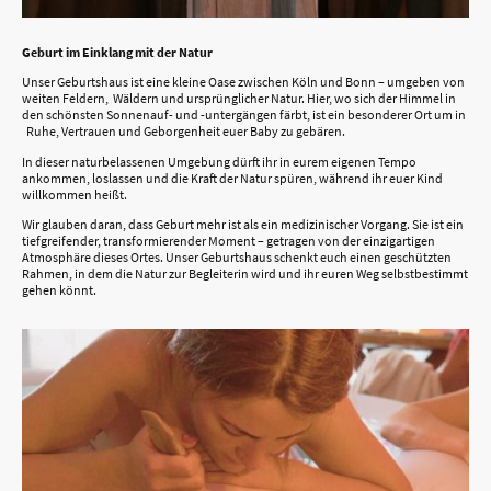
Geburt im Einklang mit der Natur
Unser Geburtshaus ist eine kleine Oase zwischen Köln und Bonn – umgeben von
weiten Feldern, Wäldern und ursprünglicher Natur. Hier, wo sich der Himmel in
den schönsten Sonnenauf- und -untergängen färbt, ist ein besonderer Ort um in
Ruhe, Vertrauen und Geborgenheit euer Baby zu gebären.
In dieser naturbelassenen Umgebung dürft ihr in eurem eigenen Tempo
ankommen, loslassen und die Kraft der Natur spüren, während ihr euer Kind
willkommen heißt.
Wir glauben daran, dass Geburt mehr ist als ein medizinischer Vorgang. Sie ist ein
tiefgreifender, transformierender Moment – getragen von der einzigartigen
Atmosphäre dieses Ortes. Unser Geburtshaus schenkt euch einen geschützten
Rahmen, in dem die Natur zur Begleiterin wird und ihr euren Weg selbstbestimmt
gehen könnt.