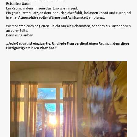
Es ist eine
Oase
.
Ein Raum, in dem ihr
sein dürft
, so wie ihr seid.
Ein geschützter Platz, an dem ihr euch sicher fühlt,
loslassen
könnt und euer Kind
in einer
Atmosphäre voller Wärme und Achtsamkeit
empfangt.
Wir möchten euch begleiten – nicht nur als Hebammen, sondern als Partnerinnen
an eurer Seite.
Denn wir glauben:
„Jede Geburt ist einzigartig. Und jede Frau verdient einen Raum, in dem diese
Einzigartigkeit ihren Platz hat.“